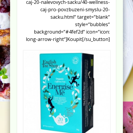
caj-20-nalevovych-sacku/40-wellness-
caj-pro-povzbuzeni-smyslu-20-
sacku.html“ target=“blank“
style=“bubbles“
background=“#4fef2d“ icon=“icon:
long-arrow-right“]Koupit[/su_button]