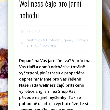
Wellness čaje pro jarní
pohodu
19.3.2016
Gastrotipy & Ubytování
,
Zprávy
,
Zprávy z
kultury&Životní styl
Dopadá na Vás jarní únava? V práci na
Vás tlačí a domů odcházíte totálně
vyčerpaní, plní stresu a propadáte
depresím? Máme pro Vás řešení!
Naše řada wellness čajů britského
výrobce English Tea Shop Vás
přivede na jiné myšlenky. Tak se
pohodlně usaďte a vychutnávejte si
jemnou chuť bylinek a ovoce