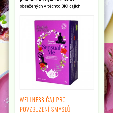
obsažených v těchto BIO čajích.
WELLNESS ČAJ PRO
POVZBUZENÍ SMYSLŮ