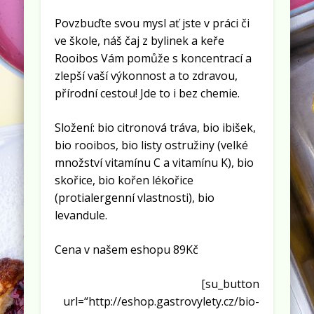
Povzbuďte svou mysl ať jste v práci či
ve škole, náš čaj z bylinek a keře
Rooibos Vám pomůže s koncentrací a
zlepší vaší výkonnost a to zdravou,
přírodní cestou! Jde to i bez chemie.
Složení: bio citronová tráva, bio ibišek,
bio rooibos, bio listy ostružiny (velké
množství vitamínu C a vitamínu K), bio
skořice, bio kořen lékořice
(protialergenní vlastnosti), bio
levandule.
Cena v našem eshopu 89Kč
[su_button
url=“http://eshop.gastrovylety.cz/bio-