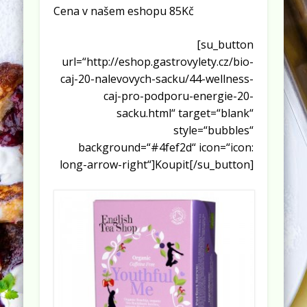
Cena v našem eshopu 85Kč
[su_button
url=“http://eshop.gastrovylety.cz/bio-
caj-20-nalevovych-sacku/44-wellness-
caj-pro-podporu-energie-20-
sacku.html“ target=“blank“
style=“bubbles“
background=“#4fef2d“ icon=“icon:
long-arrow-right“]Koupit[/su_button]