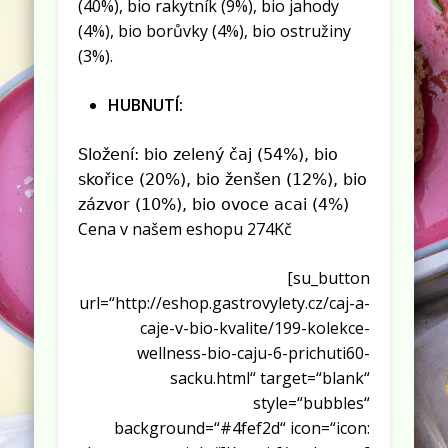
(40%), bio rakytník (9%), bio jahody
(4%), bio borůvky (4%), bio ostružiny
(3%).
HUBNUTÍ:
Složení: bio zelený čaj (54%), bio
skořice (20%), bio ženšen (12%), bio
zázvor (10%), bio ovoce acai (4%)
Cena v našem eshopu 274Kč
[su_button
url=“http://eshop.gastrovylety.cz/caj-a-
caje-v-bio-kvalite/199-kolekce-
wellness-bio-caju-6-prichuti60-
sacku.html“ target=“blank“
style=“bubbles“
background=“#4fef2d“ icon=“icon: