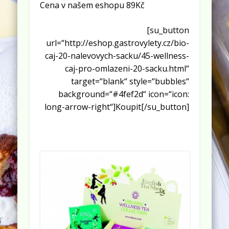
Cena v našem eshopu 89Kč
[su_button
url=“http://eshop.gastrovylety.cz/bio-
caj-20-nalevovych-sacku/45-wellness-
caj-pro-omlazeni-20-sacku.html“
target=“blank“ style=“bubbles“
background=“#4fef2d“ icon=“icon:
long-arrow-right“]Koupit[/su_button]