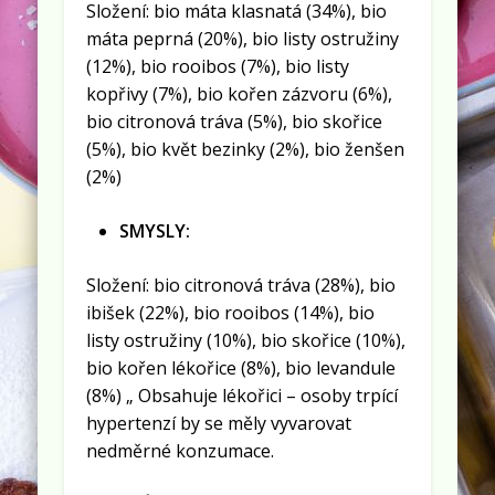
Složení: bio máta klasnatá (34%), bio
máta peprná (20%), bio listy ostružiny
(12%), bio rooibos (7%), bio listy
kopřivy (7%), bio kořen zázvoru (6%),
bio citronová tráva (5%), bio skořice
(5%), bio květ bezinky (2%), bio ženšen
(2%)
SMYSLY:
Složení: bio citronová tráva (28%), bio
ibišek (22%), bio rooibos (14%), bio
listy ostružiny (10%), bio skořice (10%),
bio kořen lékořice (8%), bio levandule
(8%) „ Obsahuje lékořici – osoby trpící
hypertenzí by se měly vyvarovat
nedměrné konzumace.