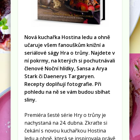
Nová kuchařka Hostina ledu a ohně
učaruje všem fanouškům knižní a
seriálové ságy Hra o trůny. Najdete v
ní pokrmy, na kterých si pochutnávali
členové Noční hlídky, Sansa a Arya
Stark či Daenerys Targaryen.
Recepty doplňují fotografie. Při
pohledu na ně se vám budou sbíhat
sliny.
Premiéra šesté série Hry o trůny je
nachystaná na 24. dubna. Zkraťte si
čekání s novou kuchařkou Hostina
ledu a ohně, která se inspirovala právě