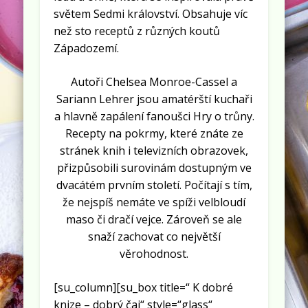
světem Sedmi království. Obsahuje víc
než sto receptů z různých koutů
Západozemí.
Autoři Chelsea Monroe-Cassel a
Sariann Lehrer jsou amatérští kuchaři
a hlavně zapálení fanoušci Hry o trůny.
Recepty na pokrmy, které znáte ze
stránek knih i televizních obrazovek,
přizpůsobili surovinám dostupným ve
dvacátém prvním století. Počítají s tím,
že nejspíš nemáte ve spíži velbloudí
maso či dračí vejce. Zároveň se ale
snaží zachovat co největší
věrohodnost.
[su_column][su_box title=“ K dobré
knize – dobrý čaj“ style=“glass“