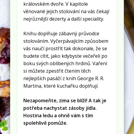
královském dvoře. V kapitole
věnované jejich stolování na vás čekají
nejrůznější dezerty a další speciality.
Knihu doplňuje zábavný průvodce
stolováním. Vyčerpávajícím způsobem
vás naučí prostřít tak dokonale, že se
budete cítit, jako kdybyste večeřeli po
boku svých oblíbených hrdinů. Vaření
si můžete zpestřit čtením těch
nejlepších pasáží z knih George R. R.
Martina, které kuchařku doplňují.
Nezapomeňte, zima se blíží! A tak je
potřeba nachystat zásoby jídla.
Hostina ledu a ohně vám s tím
spolehlivě pomůže.