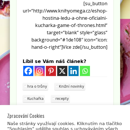
[su_button
url=“http://www.knihyomega.cz/eshop-
hostina-ledu-a-ohne-oficialni-
kucharka-game-of-thrones.html“
target=“blank“ style=“glass“
background=“#1de108″ icon=“icon:
hand-o-right“]Více zde[/su_button]
Líbil se Vám náš článek?
hra o trůny
Knižní novinky
Kuchařka
recepty
Líbí se Vám článek? Sdílejte jej s přáteli.
Zpracování Cookies
Naše stránky využívají cookies. Kliknutím na tlačítko
"Souhlasím" udělíte souhlas s uchováváním všech