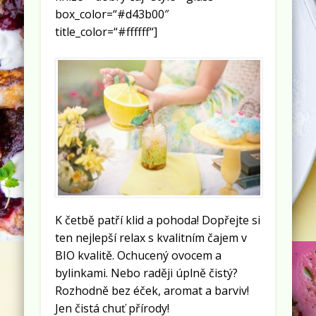
box_color=“#d43b00″
title_color=“#ffffff“]
K četbě patří klid a pohoda! Dopřejte si
ten nejlepší relax s kvalitním čajem v
BIO kvalitě. Ochucený ovocem a
bylinkami. Nebo raději úplně čistý?
Rozhodně bez éček, aromat a barviv!
Jen čistá chuť přírody!