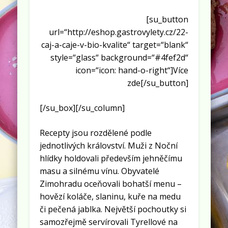
[su_button
url=“http://eshop.gastrovylety.cz/22-
caj-a-caje-v-bio-kvalite“ target=“blank“
style=“glass“ background=“#4fef2d“
icon=“icon: hand-o-right“]Více
zde[/su_button]
[/su_box][/su_column]
Recepty jsou rozdělené podle
jednotlivých království. Muži z Noční
hlídky holdovali především jehněčímu
masu a silnému vínu. Obyvatelé
Zimohradu oceňovali bohatší menu –
hovězí koláče, slaninu, kuře na medu
či pečená jablka. Největší pochoutky si
samozřejmě servírovali Tyrellové na