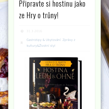
Připravte si hostinu jako
ze Hry o trůny!
31.3.2016
Gastrotipy & Ubytování
,
Zprávy z
kultury&Životní styl