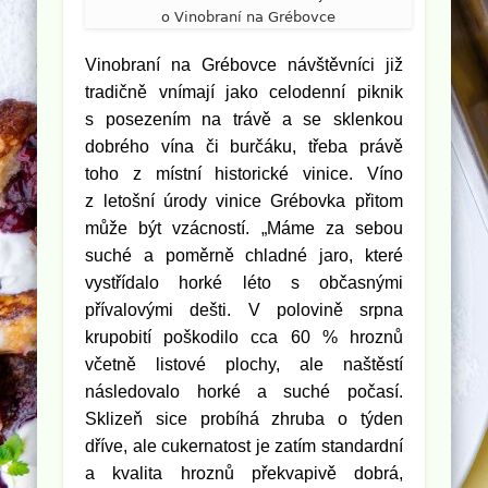
o Vinobraní na Grébovce
Vinobraní na Grébovce návštěvníci již
tradičně vnímají jako celodenní piknik
s posezením na trávě a se sklenkou
dobrého vína či burčáku, třeba právě
toho z místní historické vinice. Víno
z letošní úrody vinice Grébovka přitom
může být vzácností.
„Máme za sebou
suché a poměrně chladné jaro, které
vystřídalo horké léto s občasnými
přívalovými dešti. V polovině srpna
krupobití poškodilo cca 60 % hroznů
včetně listové plochy, ale naštěstí
následovalo horké a suché počasí.
Sklizeň sice probíhá zhruba o týden
dříve, ale cukernatost je zatím standardní
a kvalita hroznů překvapivě dobrá,