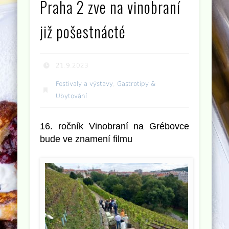
Praha 2 zve na vinobraní
již pošestnácté
21.9.2023
Festivaly a výstavy
,
Gastrotipy &
Ubytování
16. ročník Vinobraní na Grébovce
bude ve znamení filmu