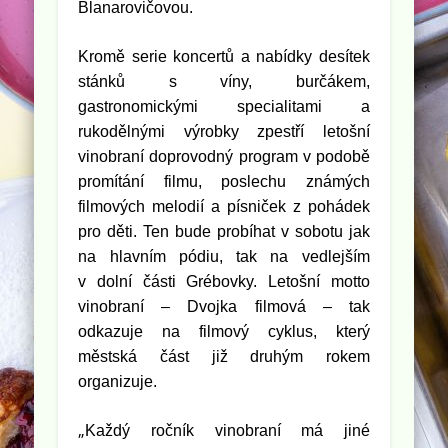
Blanarovičovou.
Kromě serie koncertů a nabídky desítek
stánků s víny, burčákem,
gastronomickými specialitami a
rukodělnými výrobky zpestří letošní
vinobraní doprovodný program v podobě
promítání filmu, poslechu známých
filmových melodií a písniček z pohádek
pro děti. Ten bude probíhat v sobotu jak
na hlavním pódiu, tak na vedlejším
v dolní části Grébovky. Letošní motto
vinobraní –
Dvojka filmová –
tak
odkazuje na filmový cyklus, který
městská část již druhým rokem
organizuje.
„
Každý ročník vinobraní má jiné