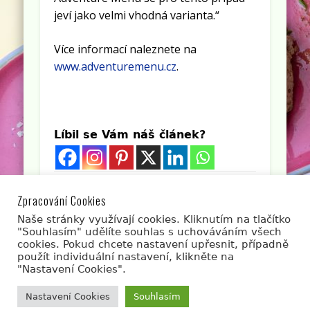
jeví jako velmi vhodná varianta.“
Více informací naleznete na
www.adventuremenu.cz
.
Líbil se Vám náš článek?
Líbí se Vám článek? Sdílejte jej s přáteli.
Zpracování Cookies
Naše stránky využívají cookies. Kliknutím na tlačítko
"Souhlasím" udělíte souhlas s uchováváním všech
cookies. Pokud chcete nastavení upřesnit, případně
použít individuální nastavení, klikněte na
"Nastavení Cookies".
© 2026 gastrovylety.cz
Nastavení Cookies
Souhlasím