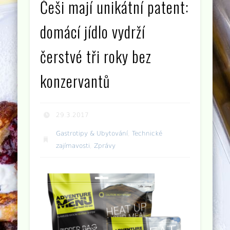
Češi mají unikátní patent:
domácí jídlo vydrží
čerstvé tři roky bez
konzervantů
29.3.2017
Gastrotipy & Ubytování
,
Technické
zajímavosti
,
Zprávy