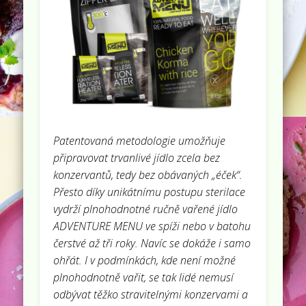
Patentovaná metodologie umožňuje
připravovat trvanlivé jídlo zcela bez
konzervantů, tedy bez obávaných „éček“.
Přesto díky unikátnímu postupu sterilace
vydrží plnohodnotné ručně vařené jídlo
ADVENTURE MENU ve spíži nebo v batohu
čerstvé až tři roky. Navíc se dokáže i samo
ohřát. I v podmínkách, kde není možné
plnohodnotně vařit, se tak lidé nemusí
odbývat těžko stravitelnými konzervami a