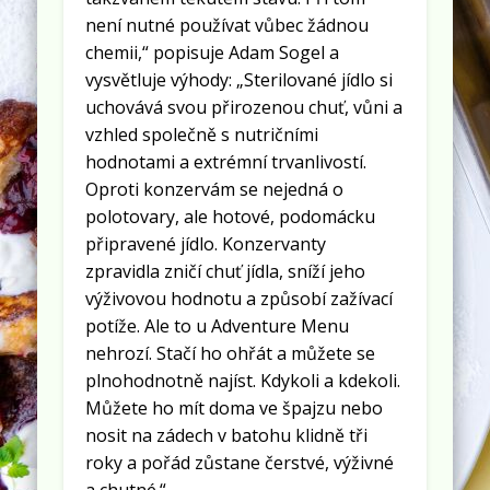
není nutné používat vůbec žádnou
chemii,“ popisuje Adam Sogel a
vysvětluje výhody: „Sterilované jídlo si
uchovává svou přirozenou chuť, vůni a
vzhled společně s nutričními
hodnotami a extrémní trvanlivostí.
Oproti konzervám se nejedná o
polotovary, ale hotové, podomácku
připravené jídlo. Konzervanty
zpravidla zničí chuť jídla, sníží jeho
výživovou hodnotu a způsobí zažívací
potíže. Ale to u Adventure Menu
nehrozí. Stačí ho ohřát a můžete se
plnohodnotně najíst. Kdykoli a kdekoli.
Můžete ho mít doma ve špajzu nebo
nosit na zádech v batohu klidně tři
roky a pořád zůstane čerstvé, výživné