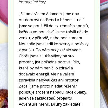
instantními jídly.
„S kamarádem Adamem jsme oba
outdooroví nadšenci a během studií
jsme se pouštěli do extrémních sportů,
každou volnou chvíli jsme trávili někde
venku, v přírodě, nebo pod stanem.
Neustále jsme jedli konzervy a polévky
z pytlíku. To nám brzy začalo vadit.
Chtěli jsme si užít výlety na sto
procent, jíst pořádné poctivé jídlo,
které by nám neničilo zdraví a
dodávalo energii. Ale na vaření
zpravidla nebýval čas ani prostor.
Začali jsme proto hledat řešení,“
popisuje zrození nápadu Radek Slabý,
jeden ze zakladatelů projektu
Adventure Menu. Druhý zakladatel,