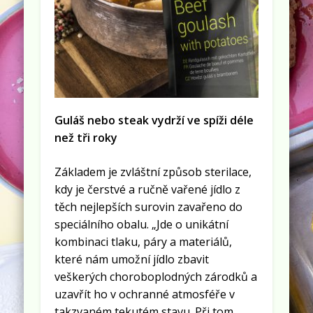
Guláš nebo steak vydrží ve spíži déle
než tři roky
Základem je zvláštní způsob sterilace,
kdy je čerstvé a ručně vařené jídlo z
těch nejlepších surovin zavařeno do
speciálního obalu. „Jde o unikátní
kombinaci tlaku, páry a materiálů,
které nám umožní jídlo zbavit
veškerých choroboplodných zárodků a
uzavřít ho v ochranné atmosféře v
takzvaném tekutém stavu. Při tom