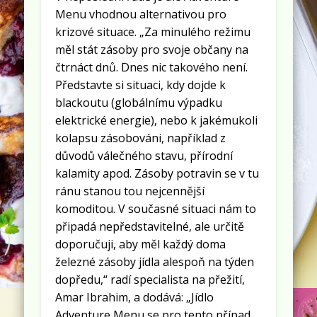
Menu vhodnou alternativou pro
krizové situace. „Za minulého režimu
měl stát zásoby pro svoje občany na
čtrnáct dnů. Dnes nic takového není.
Představte si situaci, kdy dojde k
blackoutu (globálnímu výpadku
elektrické energie), nebo k jakémukoli
kolapsu zásobováni, například z
důvodů válečného stavu, přírodní
kalamity apod. Zásoby potravin se v tu
ránu stanou tou nejcennější
komoditou. V současné situaci nám to
připadá nepředstavitelné, ale určitě
doporučuji, aby měl každý doma
železné zásoby jídla alespoň na týden
dopředu,“ radí specialista na přežití,
Amar Ibrahim, a dodává: „Jídlo
Adventure Menu se pro tento případ