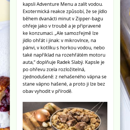
kapsli Adventure Menu a zalít vodou.
Exotermická reakce způsobí, že se jídlo
během dvanácti minut v Zipper-bagu
ohřeje jako v troubě a je připravené
ke konzumaci. „Ale samozřejmě lze
jídlo ohřát i jinak: v mikrovlnce, na
pánvi, v kotlíku s horkou vodou, nebo
také například na rozehřátém motoru
auta,“ doplňuje Radek Slabý. Kapsle je
po ohřevu zcela rozložitelná,
zjednodušeně: z nehašeného vápna se
stane vápno hašené, a proto ji lze bez
obav vyhodit v přírodě.