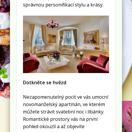
správnou personifikací stylu a krásy.
Dotkněte se hvězd
Nezapomenutelný pocit ve vás umocní
novomanželský apartmán, ve kterém
můžete strávit svatební noc i líbánky.
Romantické prostory vás na první
pohled okouzlí a až objevíte