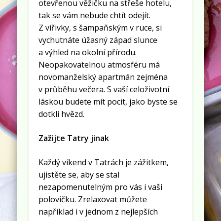
otevřenou věžičku na střeše hotelu,
tak se vám nebude chtít odejít.
Z vířivky, s šampaňským v ruce, si
vychutnáte úžasný západ slunce
a výhled na okolní přírodu.
Neopakovatelnou atmosféru má
novomanželský apartmán zejména
v průběhu večera. S vaší celoživotní
láskou budete mít pocit, jako byste se
dotkli hvězd.
Zažijte Tatry jinak
Každý víkend v Tatrách je zážitkem,
ujistěte se, aby se stal
nezapomenutelným pro vás i vaši
polovičku. Zrelaxovat můžete
například i v jednom z nejlepších