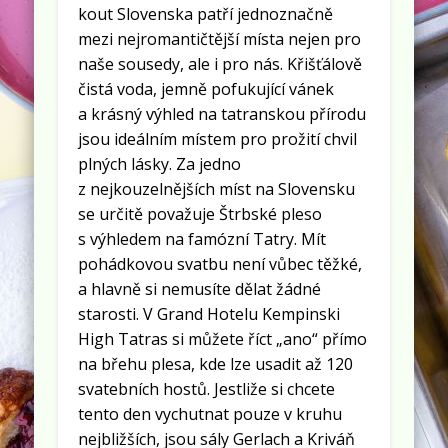
kout Slovenska patří jednoznačně
mezi nejromantičtější místa nejen pro
naše sousedy, ale i pro nás. Křišťálově
čistá voda, jemně pofukující vánek
a krásný výhled na tatranskou přírodu
jsou ideálním místem pro prožití chvil
plných lásky. Za jedno
z nejkouzelnějších míst na Slovensku
se určitě považuje Štrbské pleso
s výhledem na famózní Tatry. Mít
pohádkovou svatbu není vůbec těžké,
a hlavně si nemusíte dělat žádné
starosti. V Grand Hotelu Kempinski
High Tatras si můžete říct „ano“ přímo
na břehu plesa, kde lze usadit až 120
svatebních hostů. Jestliže si chcete
tento den vychutnat pouze v kruhu
nejbližších, jsou sály Gerlach a Kriváň