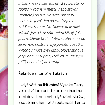
měsíčním předstihem, ať už se berete na
radnici v rodném městě, nebo stovky
kilometrů od něj. Na svatební cestu
nemusíte jezdit jen do exotických a
vzdálených zemí. Na Slovensku je také
krásně. Jde o kraj nám velmi blízký. Jako
plus můžeme brát i dobu, za kterou se na
Slovensko dostanete, je poměrně krátká.
Výhodou může být i jazyk. Slovenština je
jazyk nám blízký a ti, kteří cizím jazykům
příliš neholdují, ho uvítají.
Řekněte si „ano“ v Tatrách
I když většina lidí vnímá Vysoké Tatry
jako skvělou turistickou destinaci na
letní dovolenou nebo lyžování, skrývají
v sobě mnohem větší potenciál. Tento