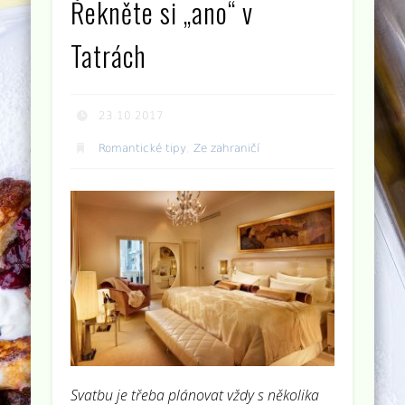
Řekněte si „ano“ v
Tatrách
23.10.2017
Romantické tipy
,
Ze zahraničí
Svatbu je třeba plánovat vždy s několika