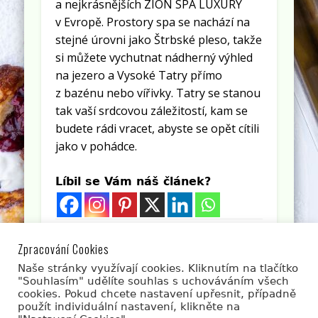
a nejkrásnějších ZION SPA LUXURY
v Evropě. Prostory spa se nachází na
stejné úrovni jako Štrbské pleso, takže
si můžete vychutnat nádherný výhled
na jezero a Vysoké Tatry přímo
z bazénu nebo vířivky. Tatry se stanou
tak vaší srdcovou záležitostí, kam se
budete rádi vracet, abyste se opět cítili
jako v pohádce.
Líbil se Vám náš článek?
Líbí se Vám článek? Sdílejte jej s přáteli.
Zpracování Cookies
Naše stránky využívají cookies. Kliknutím na tlačítko
"Souhlasím" udělíte souhlas s uchováváním všech
cookies. Pokud chcete nastavení upřesnit, případně
použít individuální nastavení, klikněte na