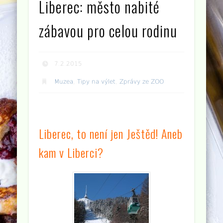
Liberec: město nabité
zábavou pro celou rodinu
7.2.2015
Muzea
,
Tipy na výlet
,
Zprávy ze ZOO
Liberec, to není jen Ještěd! Aneb
kam v Liberci?