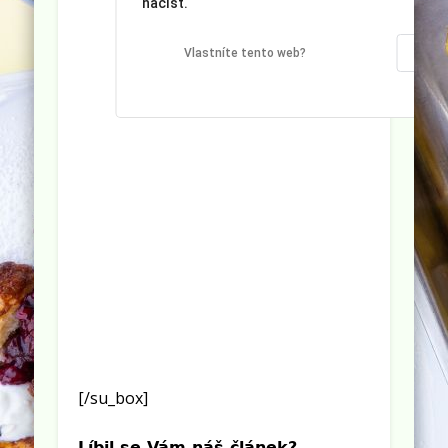
načíst.
OK
Vlastníte tento web?
[/su_box]
Líbil se Vám náš článek?