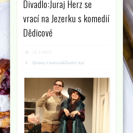
Divadlo:Juraj Herz se
vrací na Jezerku s komedií
Dědicové
16.3.2016
Zprávy z kultury&Životní styl