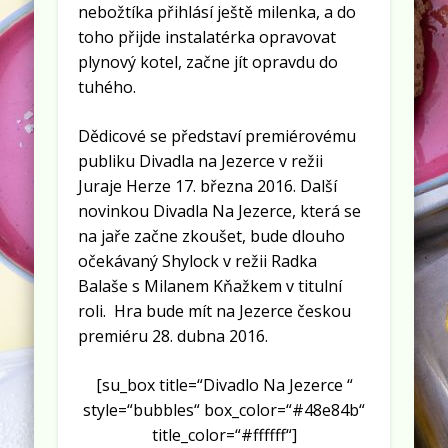
nebožtíka přihlásí ještě milenka, a do
toho přijde instalatérka opravovat
plynový kotel, začne jít opravdu do
tuhého.
Dědicové se představí premiérovému
publiku Divadla na Jezerce v režii
Juraje Herze 17. března 2016. Další
novinkou Divadla Na Jezerce, která se
na jaře začne zkoušet, bude dlouho
očekávaný Shylock v režii Radka
Balaše s Milanem Kňažkem v titulní
roli. Hra bude mít na Jezerce českou
premiéru 28. dubna 2016.
[su_box title=“Divadlo Na Jezerce “
style=“bubbles“ box_color=“#48e84b“
title_color=“#ffffff“]