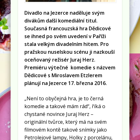
Divadlo na Jezerce naděluje svým
divákům další komediální titul.
Současná francouzská hra Dědicové
se ihned po svém uvedení v Paříži
stala velkým divadelním hitem. Pro
pražskou nuselskou scénu ji nazkouší
oceňovaný režisér Juraj Herz.
Premiéru výtečné komedie s názvem
Dědicové s Miroslavem Etzlerem
plánují na Jezerce 17. března 2016.
„Není to obyčejná hra, je to černá
komedie a takové mám rád“, říká o
chystané novince Juraj Herz –
originální tvůrce, který má na svém
filmovém kontě takové snímky jako
Petrolejové lampy, Holky z porcelánu,