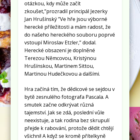
otázkou, kdy může začít
zkoušet,”prozradil principál Jezerky
Jan Hrušínský ”Ve hře jsou výborné
herecké příležitosti a mám radost, že
do našeho hereckého souboru poprvé
vstoupí Miroslav Etzler,” dodal.
Herecké obsazení je doplněné
Terezou Němcovou, Kristýnou
Hrušínskou, Martinem Sittou,
Martinou Hudečkovou a dalšími.
Hra začíná tím, že dědicové se sejdou v
bytě zesnulého fotografa Pascala. A
smutek začne odkrývat různá
tajemství. Jak se zdá, poslední vůle
neexistuje, a tak rodina bez skrupulí
přejde k rabování, protože dědit chtějí
všichni! A když se kromě přítelkyně