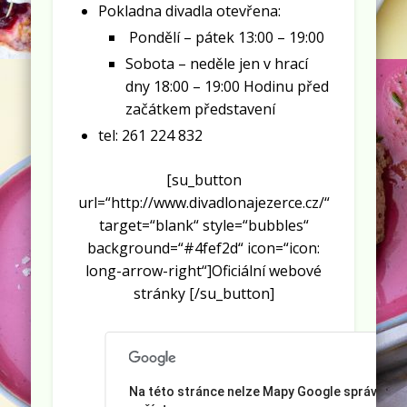
Pokladna divadla otevřena:
Pondělí – pátek 13:00 – 19:00
Sobota – neděle jen v hrací
dny 18:00 – 19:00 Hodinu před
začátkem představení
tel: 261 224 832
[su_button
url=“http://www.divadlonajezerce.cz/“
target=“blank“ style=“bubbles“
background=“#4fef2d“ icon=“icon:
long-arrow-right“]Oficiální webové
stránky [/su_button]
Na této stránce nelze Mapy Google správně