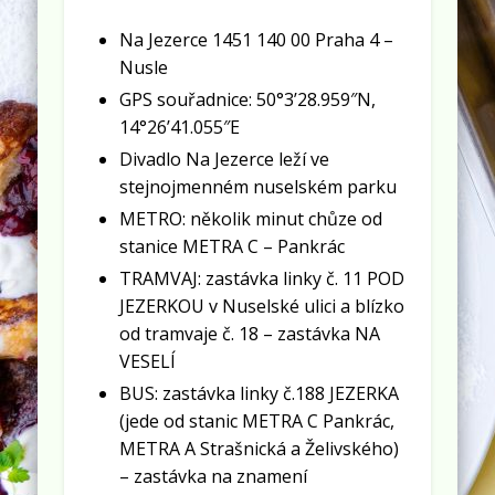
Na Jezerce 1451 140 00 Praha 4 –
Nusle
GPS souřadnice: 50°3’28.959″N,
14°26’41.055″E
Divadlo Na Jezerce leží ve
stejnojmenném nuselském parku
METRO: několik minut chůze od
stanice METRA C – Pankrác
TRAMVAJ: zastávka linky č. 11 POD
JEZERKOU v Nuselské ulici a blízko
od tramvaje č. 18 – zastávka NA
VESELÍ
BUS: zastávka linky č.188 JEZERKA
(jede od stanic METRA C Pankrác,
METRA A Strašnická a Želivského)
– zastávka na znamení