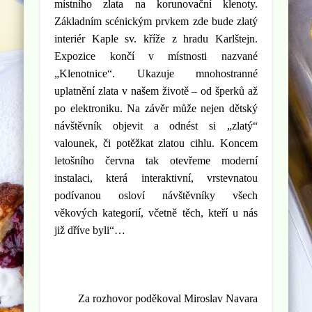
místního zlata na korunovační klenoty.
Základním scénickým prvkem zde bude zlatý
interiér Kaple sv. kříže z hradu Karlštejn.
Expozice končí v místnosti nazvané
„Klenotnice“. Ukazuje mnohostranné
uplatnění zlata v našem životě – od šperků až
po elektroniku. Na závěr může nejen dětský
návštěvník objevit a odnést si „zlatý“
valounek, či potěžkat zlatou cihlu.
Koncem
letošního června tak otevřeme moderní
instalaci, která i
nteraktivní, vrstevnatou
podívanou osloví návštěvníky všech
věkových kategorií, včetně těch, kteří u nás
již dříve byli“…
Za rozhovor poděkoval Miroslav Navara