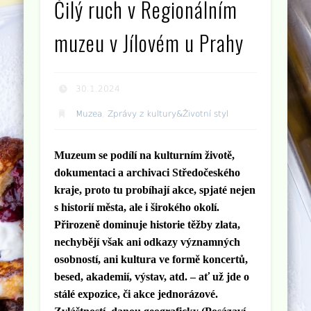
Čilý ruch v Regionálním
muzeu v Jílovém u Prahy
30.1.2024
Muzea
,
Zprávy z kultury&Životní styl
Muzeum se podílí na kulturním životě,
dokumentaci a archivaci Středočeského
kraje, proto tu probíhají akce, spjaté nejen
s historií města, ale i širokého okolí.
Přirozeně dominuje historie těžby zlata,
nechybějí však ani odkazy významných
osobností, ani kultura ve formě koncertů,
besed, akademií, výstav, atd. – ať už jde o
stálé expozice, či akce jednorázové.