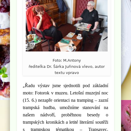
Foto: M.Antony
ředitelka Dr. Šárka Juřinová vlevo, autor
textu vpravo
„
Řadu výstav jsme sjednotili pod základní
moto: Fotorok v muzeu. Letošní muzejní noc
(15. 6.) nezapře orientaci na tramping – zazní
trampská hudba, umožníme stanování na
našem nádvoří, proběhnou besedy o
trampských kronikách a letité literární soutěži
s trampskou tématikou – Trapsavec.