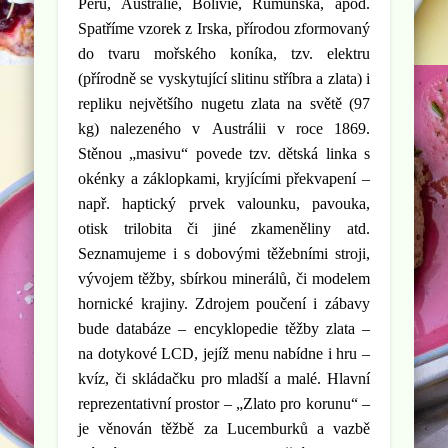
Peru, Austrálie, Bolívie, Rumunska, apod.
Spatříme vzorek z Irska, přírodou zformovaný
do tvaru mořského koníka, tzv. elektru
(přírodně se vyskytující slitinu stříbra a zlata) i
repliku největšího nugetu zlata na světě (97
kg) nalezeného v Austrálii v roce 1869.
Stěnou „masivu“ povede tzv. dětská linka s
okénky a záklopkami, kryjícími překvapení –
např. haptický prvek valounku, pavouka,
otisk trilobita či jiné zkameněliny atd.
Seznamujeme i s dobovými těžebními stroji,
vývojem těžby, sbírkou minerálů, či modelem
hornické krajiny. Zdrojem poučení i zábavy
bude databáze – encyklopedie těžby zlata –
na dotykové LCD, jejíž menu nabídne i hru –
kvíz, či skládačku pro mladší a malé. Hlavní
reprezentativní prostor – „Zlato pro korunu“ –
je věnován těžbě za Lucemburků a vazbě