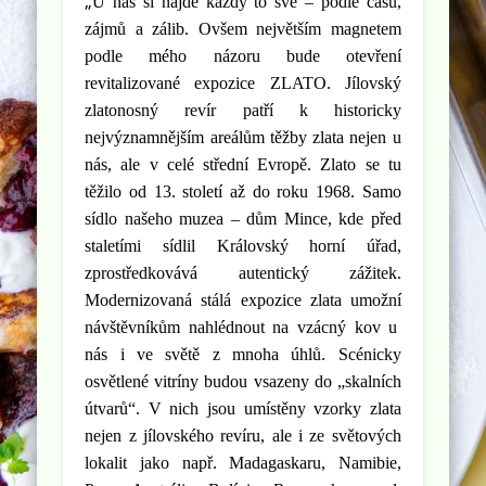
„
U nás si najde každý to své – podle času,
zájmů a zálib. Ovšem největším magnetem
podle mého názoru bude otevření
revitalizované expozice ZLATO.
Jílovský
zlatonosný revír patří k historicky
nejvýznamnějším areálům těžby zlata nejen u
nás, ale v celé střední Evropě.
Zlato se tu
těžilo od 13. století až do roku 1968.
Samo
sídlo našeho muzea – dům Mince, kde před
staletími sídlil Královský horní úřad,
zprostředkovává autentický zážitek.
Modernizovaná
stálá expozice zlata umožní
návštěvníkům nahlédnout na vzácný kov u
nás i ve světě z mnoha úhlů. Scénicky
osvětlené vitríny budou vsazeny do „skalních
útvarů“. V nich jsou umístěny vzorky zlata
nejen z jílovského revíru, ale i ze světových
lokalit jako např. Madagaskaru, Namibie,