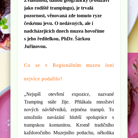
Zvláštností, danou geograficky (Posázaví
jako rodiště trampingu), je trvalá
pozornost, věnovaná zde tomuto ryze
českému jevu. O nedávných, ale i
nadcházejících dnech muzea hovoříme
s jeho ředitelkou, PhDr. Šárkou
Juřinovou.
Co se v Regionálním muzeu loni
nejvíce podařilo?
„
Nejspíš otevření expozice, nazvané
Tramping stále žije. Přilákala množství
nových návštěvníků, zejména trampů. To
umožnilo navázání hlubší spolupráce s
trampskou komunitou. Kromě tradičního
každoročního Muzejního potlachu, několika