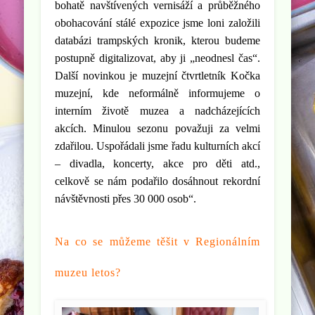
bohatě navštívených vernisáží a průběžného
obohacování stálé expozice jsme loni založili
databázi trampských kronik, kterou budeme
postupně digitalizovat, aby ji „neodnesl čas“.
Další novinkou je muzejní čtvrtletník Kočka
muzejní, kde neformálně informujeme o
interním životě muzea a nadcházejících
akcích. Minulou sezonu považuji za velmi
zdařilou. Uspořádali jsme řadu kulturních akcí
– divadla, koncerty, akce pro děti atd.,
celkově se nám podařilo dosáhnout rekordní
návštěvnosti přes 30 000 osob“.
Na co se můžeme těšit v Regionálním
muzeu letos?