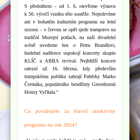
S předstihem – od 1. 6. otevřeme výstavu
k 50. výročí vzniku této soutěže. Nepolevíme
ani v bohatém kulturním programu na letní
sezonu – v červnu se opět sjede trampstvo na
tradiční Muzejní potlach, na naší divadelní
scéně uvedeme hru o Petru Brandlovi,
hudební nadšence uspokojí koncerty skupin
KLÍČ a ABBA revival. Nejbližší koncert
odezní už 16. března, kdy především
trampskému publiku zahrají Paběrky Marko
Čermáka, populárního bendžisty Greenhornů
Honzy Vyčítala.“
Co považujete za hlavní atraktivity
programu na rok 2024?