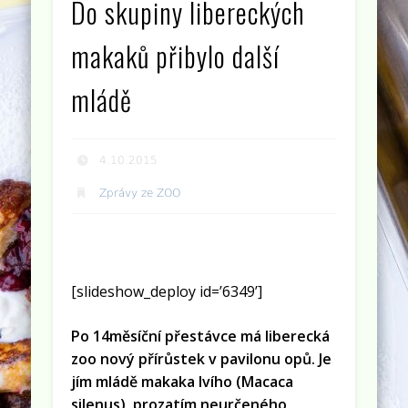
Do skupiny libereckých
makaků přibylo další
mládě
4.10.2015
Zprávy ze ZOO
[slideshow_deploy id=’6349’]
Po 14měsíční přestávce má liberecká
zoo nový přírůstek v pavilonu opů. Je
jím mládě makaka lvího (Macaca
silenus), prozatím neurčeného