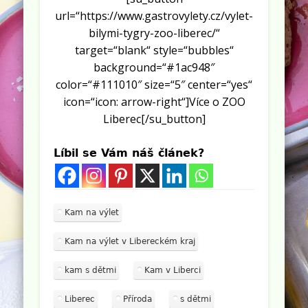
url=“https://www.gastrovylety.cz/vylet-
bilymi-tygry-zoo-liberec/“
target=“blank“ style=“bubbles“
background=“#1ac948″
color=“#111010″ size=“5″ center=“yes“
icon=“icon: arrow-right“]Více o ZOO
Liberec[/su_button]
Líbil se Vám náš článek?
Kam na výlet
Kam na výlet v Libereckém kraj
kam s dětmi
Kam v Liberci
Liberec
Příroda
s dětmi