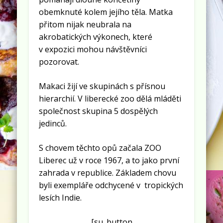
obemknuté kolem jejího těla. Matka
přitom nijak neubrala na
akrobatických výkonech, které
v expozici mohou návštěvníci
pozorovat.
Makaci žijí ve skupinách s přísnou
hierarchií. V liberecké zoo dělá mláděti
společnost skupina 5 dospělých
jedinců.
S chovem těchto opů začala ZOO
Liberec už v roce 1967, a to jako první
zahrada v republice. Základem chovu
byli exempláře odchycené v tropických
lesích Indie.
[su_button