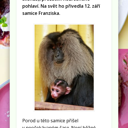
pohlaví. Na svět ho přivedla 12. září
samice Franziska.
Porod u této samice přišel
v neočekávaném čase. Není běžné,