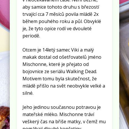
aby samice tohoto druhu s březostí
trvající cca 7 měsíců povila mládě 2x
během pouhého roku a půl. Obvyklé
je, že tyto opice rodí ve dvouleté
periodě.
Otcem je 14letý samec Viki a malý
makak dostal od ošetřovatelů jméno
Mischonne, které je přejato od
bojovnice ze seriálu Walking Dead.
Motivem tomu byla skutečnost, že
mládě přišlo na svět neobvykle velké a
silné.
Jeho jedinou současnou potravou je
mateřské mléko. Mischonne tráví
veškerý čas na břiše matky, v čemž mu
pomáhají dlouhé končetiny