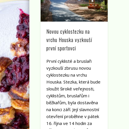
Novou cyklostezku na
vrchu Houska vyzkouší
první sportovci
První cyklisté a bruslaři
vyzkouší zbrusu novou
cyklostezku na vrchu
Houska. Stezka, která bude
sloužit široké veřejnosti,
cyklistům, bruslařům i
běžkařům, byla dostavěna
na konci září. Její slavnostní
otevření proběhne v pátek
16. října ve 14 hodin za