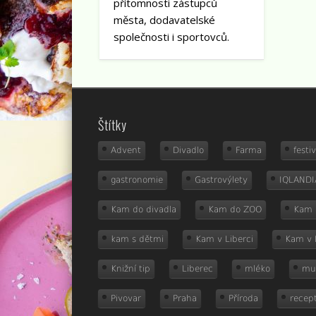
přítomnosti zástupců
města, dodavatelské
společnosti i sportovců.
Štítky
Advent
Divadlo
Farma
festiv
gastronomie
Gastrovýlety
IQLANDI
Kam do divadla
Kam do ZOO
Kam 
kam s dětmi
Kam v Liberci
Kam v 
Knižní tip
Liberec
mléko
mu
Pivovar
Praha
Příroda
recep