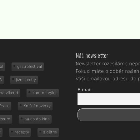
Náš newsletter
Newsletter rozesíláme nep
al
gastrofestival
Pokud máte o odběr našeho
Vaši emailovou adresu do po
A
Jižní čechy
E-mail
na víkend
Kam na výlet
Praze
Knižní novinky
zeum
na co do kina
t
recepty
s dětmi